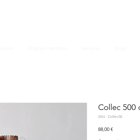
PierreOspina
Designs & Fabrications
sions
Original creations
Services
Shop
Collec 500 
SKU : Collec5E
Prix
88,00 €