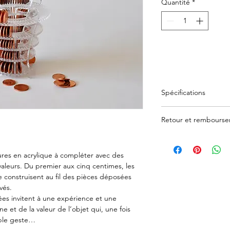
Quantité
*
Aj
Spécifications
Récolte 500 centimes 
Retour et rembours
centimes
Vous disposez d'un dé
Taille: H 12cm par Di
remboursement intégr
Poids net: 100g car f
ures en acrylique à compléter avec des 
Matière: 100% acryliq
aleurs. Du premier aux cinq centimes, les 
100% recyclable (gro
se construisent au fil des pièces déposées 
(PMMA, Polymethyl m
és.

ées invitent à une expérience et une 
ne et de la valeur de l’objet qui, une fois 
ple geste…
